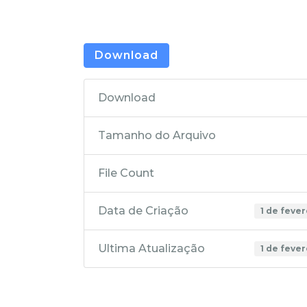
Download
Download
Tamanho do Arquivo
File Count
Data de Criação
1 de feve
Ultima Atualização
1 de feve