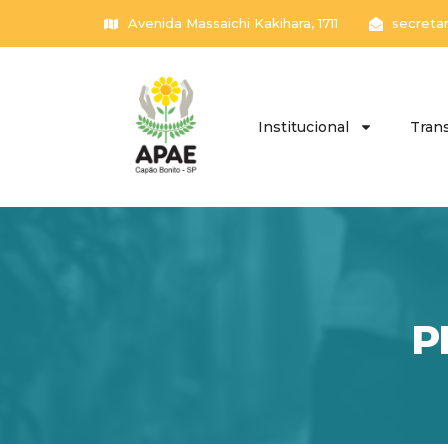
Avenida Massaichi Kakihara, 1711
secreta
Institucional
Tran
P