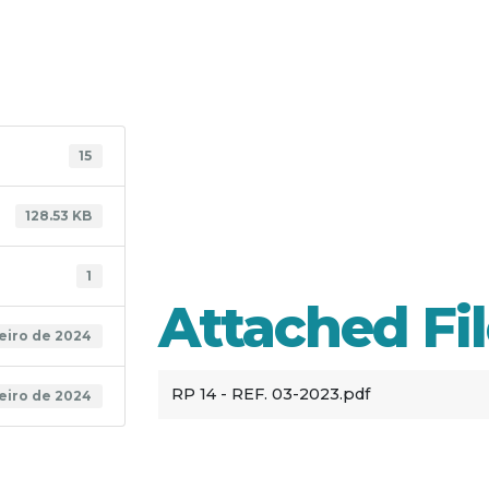
RP 14 
15
03-20
128.53 KB
1
Attached Fi
reiro de 2024
RP 14 - REF. 03-2023.pdf
reiro de 2024